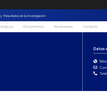
y Resultados de la Investigación
ológicos
Documentos
Novedades
Contacto
Datos 
Siti
Corr
Telé