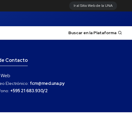
Ir al Sitio Web de la UNA
Buscar en la Plataforma
de Contacto
o Web
eo Electrónico:
fcm@med.una.py
fono:
+595 21 683.930/2