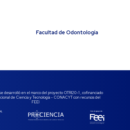
Facultad de Odontología
se desarrolló en el marco del proyecto OTRI20-1 , cofinanciado
acional de Ciencia y Tecnología - CONACYT con recursos del
FEEI