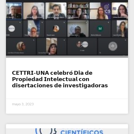
𝗖𝗘𝗧𝗧𝗥𝗜-𝗨𝗡𝗔 𝗰𝗲𝗹𝗲𝗯𝗿𝗼́ 𝗗𝗶́𝗮 𝗱𝗲
𝗣𝗿𝗼𝗽𝗶𝗲𝗱𝗮𝗱 𝗜𝗻𝘁𝗲𝗹𝗲𝗰𝘁𝘂𝗮𝗹 𝗰𝗼𝗻
𝗱𝗶𝘀𝗲𝗿𝘁𝗮𝗰𝗶𝗼𝗻𝗲𝘀 𝗱𝗲 𝗶𝗻𝘃𝗲𝘀𝘁𝗶𝗴𝗮𝗱𝗼𝗿𝗮𝘀
mayo 3, 2023