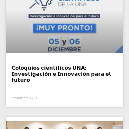
𝗖𝗼𝗹𝗼𝗾𝘂𝗶𝗼𝘀 𝗰𝗶𝗲𝗻𝘁𝗶́𝗳𝗶𝗰𝗼𝘀 𝗨𝗡𝗔:
𝗜𝗻𝘃𝗲𝘀𝘁𝗶𝗴𝗮𝗰𝗶𝗼́𝗻 𝗲 𝗜𝗻𝗻𝗼𝘃𝗮𝗰𝗶𝗼́𝗻 𝗽𝗮𝗿𝗮 𝗲𝗹
𝗳𝘂𝘁𝘂𝗿𝗼
noviembre 16, 2022