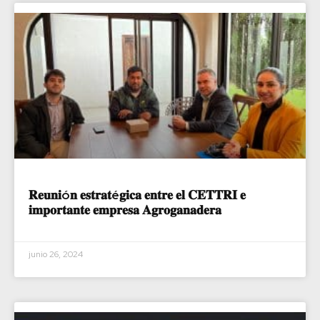
𝐑𝐞𝐮𝐧𝐢ó𝐧 𝐞𝐬𝐭𝐫𝐚𝐭é𝐠𝐢𝐜𝐚 𝐞𝐧𝐭𝐫𝐞 𝐞𝐥 𝐂𝐄𝐓𝐓𝐑𝐈 𝐞
𝐢𝐦𝐩𝐨𝐫𝐭𝐚𝐧𝐭𝐞 𝐞𝐦𝐩𝐫𝐞𝐬𝐚 𝐀𝐠𝐫𝐨𝐠𝐚𝐧𝐚𝐝𝐞𝐫𝐚
junio 26, 2024